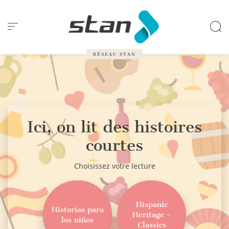
Panneau de gestion des cookies
RÉSEAU STAN
Ici, on lit des histoires
courtes
Choisissez votre lecture
Hispanic
Historias para
Heritage -
los niños
Classics